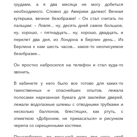
грудами, а я два месяца не могу добиться
необходимого. Словно до Америки далеко! Вечная
кутерьма, вечное безобразие! – Он стал считать по
пальцам: – Ловля… ну, десять дней самое большое,
ну, хорошо, – пятнадцать… ну, хорошо, двадцать, и
перелет два дня, из Лондона в Берлин день… Из
Берлина к нам шесть часов… какое-то неописуемое
безобразие…
Он яростно набросился на телефон и стал куда-то
звонить.
В кабинете у него было все готово для каких-то
таинственных и опаснейших опытов, лежала
полосами нарезанная бумага для заклейки дверей,
лежали водолазные шлемы с отводными трубками и
несколько баллонов, блестящих, как ртуть, с
этикеткою «Доброхим, не прикасаться» и рисунком
черепа со скрещенными костями.
Понадобилось по меньшей мере три часа, чтоб