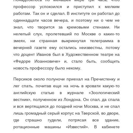
профессор успокоился и приступил к мелким
работам. Так он и сделал. В институте он работал до
одиннадцати часов вечера, и поэтому ни о чем не
знал, что творится за кремовыми стенами. Ни
нелепый слух, пролетевший по Москве о каких-то
змеях, ни странная выкрикнутая телеграмма в
вечерней газете ему остались неизвестны, потому
что доцент Иванов был в Художественном театре на
«Федоре Иоанновиче» и, стало быть, сообщить
новость профессору было некому.
Персиков около полуночи приехал на Пречистенку и
лег спать, почитав еще на ночь в кровати какую-то
английскую статью в журнале «Зоологический
вестник», полученном из Лондона. Он спал, да спала
и вся вертящаяся до поздней ночи Москва, и не спал
лишь громадный серый корпус на Тверской, во дворе,
где страшно гудели, потрясая все здание,
ротационные машины «Известий». В кабинете