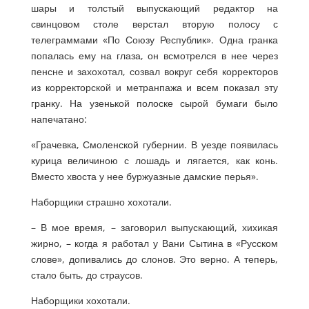
шары и толстый выпускающий редактор на
свинцовом столе верстал вторую полосу с
телеграммами «По Союзу Республик». Одна гранка
попалась ему на глаза, он всмотрелся в нее через
пенсне и захохотал, созвал вокруг себя корректоров
из корректорской и метранпажа и всем показал эту
гранку. На узенькой полоске сырой бумаги было
напечатано:
«Грачевка, Смоленской губернии. В уезде появилась
курица величиною с лошадь и лягается, как конь.
Вместо хвоста у нее буржуазные дамские перья».
Наборщики страшно хохотали.
– В мое время, – заговорил выпускающий, хихикая
жирно, – когда я работал у Вани Сытина в «Русском
слове», допивались до слонов. Это верно. А теперь,
стало быть, до страусов.
Наборщики хохотали.