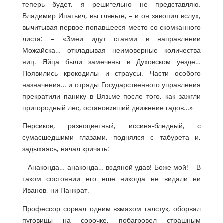
теперь будет, я решительно не представляю.
Владимир Ипатьич, вы гляньте, – и он завопил вслух,
вычитывая первое попавшееся место со скомканного
листа: – «Змеи идут стаями в направлении
Можайска… откладывая неимоверные количества
яиц. Яйца были замечены в Духовском уезде…
Появились крокодилы и страусы. Части особого
назначения… и отряды Государственного управления
прекратили панику в Вязьме после того, как зажгли
пригородный лес, остановивший движение гадов…»
Персиков, разноцветный, иссиня-бледный, с
сумасшедшими глазами, поднялся с табурета и,
задыхаясь, начал кричать:
– Анаконда… анаконда… водяной удав! Боже мой! – В
таком состоянии его еще никогда не видали ни
Иванов, ни Панкрат.
Профессор сорвал одним взмахом галстук, оборвал
пуговицы на сорочке, побагровел страшным