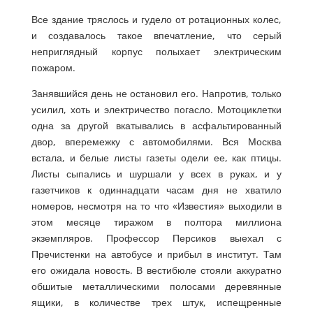
Все здание тряслось и гудело от ротационных колес,
и создавалось такое впечатление, что серый
неприглядный корпус полыхает электрическим
пожаром.
Занявшийся день не остановил его. Напротив, только
усилил, хоть и электричество погасло. Мотоциклетки
одна за другой вкатывались в асфальтированный
двор, вперемежку с автомобилями. Вся Москва
встала, и белые листы газеты одели ее, как птицы.
Листы сыпались и шуршали у всех в руках, и у
газетчиков к одиннадцати часам дня не хватило
номеров, несмотря на то что «Известия» выходили в
этом месяце тиражом в полтора миллиона
экземпляров. Профессор Персиков выехал с
Пречистенки на автобусе и прибыл в институт. Там
его ожидала новость. В вестибюле стояли аккуратно
обшитые металлическими полосами деревянные
ящики, в количестве трех штук, испещренные