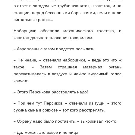
в ответ в загадочные трубки «занято», «занято», и на
станции, перед бессонными барышнями, пели и пели
сигнальные рожки…
Наборщики облепили механического толстяка, и
капитан дальнего плавания говорил им:
– Аэропланы с газом придется посылать.
– Не иначе, – отвечали наборщики, – ведь это что ж
такое. – Затем страшная матерная ругань
перекатывалась в воздухе и чей-то визгливый голос
кричал:
– Этого Персикова расстрелять надо!
– При чем тут Персиков, – отвечали из гущи, – этого
сукина сына в совхозе – вот кого расстрелять.
– Охрану надо было поставить, – выкрикивал кто-то.
– Да, может, это вовсе и не яйца.