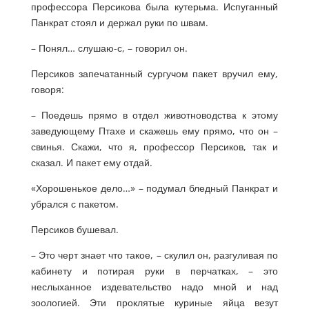
профессора Персикова была кутерьма. Испуганный
Панкрат стоял и держал руки по швам.
– Понял… слушаю-с, – говорил он.
Персиков запечатанный сургучом пакет вручил ему,
говоря:
– Поедешь прямо в отдел животноводства к этому
заведующему Птахе и скажешь ему прямо, что он –
свинья. Скажи, что я, профессор Персиков, так и
сказал. И пакет ему отдай.
«Хорошенькое дело…» – подумал бледный Панкрат и
убрался с пакетом.
Персиков бушевал.
– Это черт знает что такое, – скулил он, разгуливая по
кабинету и потирая руки в перчатках, – это
неслыханное издевательство надо мной и над
зоологией. Эти проклятые куриные яйца везут