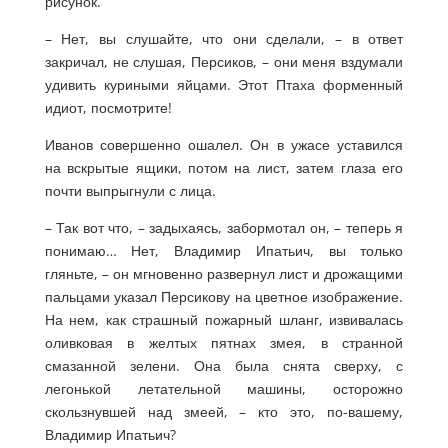
рисунок.
– Нет, вы слушайте, что они сделали, – в ответ
закричал, не слушая, Персиков, – они меня вздумали
удивить куриными яйцами. Этот Птаха форменный
идиот, посмотрите!
Иванов совершенно ошалел. Он в ужасе уставился
на вскрытые ящики, потом на лист, затем глаза его
почти выпрыгнули с лица.
– Так вот что, – задыхаясь, забормотал он, – теперь я
понимаю… Нет, Владимир Ипатьич, вы только
гляньте, – он мгновенно развернул лист и дрожащими
пальцами указал Персикову на цветное изображение.
На нем, как страшный пожарный шланг, извивалась
оливковая в желтых пятнах змея, в странной
смазанной зелени. Она была снята сверху, с
легонькой летательной машины, осторожно
скользнувшей над змеей, – кто это, по-вашему,
Владимир Ипатьич?