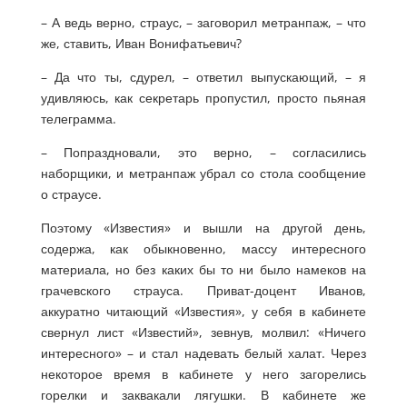
– А ведь верно, страус, – заговорил метранпаж, – что
же, ставить, Иван Вонифатьевич?
– Да что ты, сдурел, – ответил выпускающий, – я
удивляюсь, как секретарь пропустил, просто пьяная
телеграмма.
– Попраздновали, это верно, – согласились
наборщики, и метранпаж убрал со стола сообщение
о страусе.
Поэтому «Известия» и вышли на другой день,
содержа, как обыкновенно, массу интересного
материала, но без каких бы то ни было намеков на
грачевского страуса. Приват-доцент Иванов,
аккуратно читающий «Известия», у себя в кабинете
свернул лист «Известий», зевнув, молвил: «Ничего
интересного» – и стал надевать белый халат. Через
некоторое время в кабинете у него загорелись
горелки и заквакали лягушки. В кабинете же