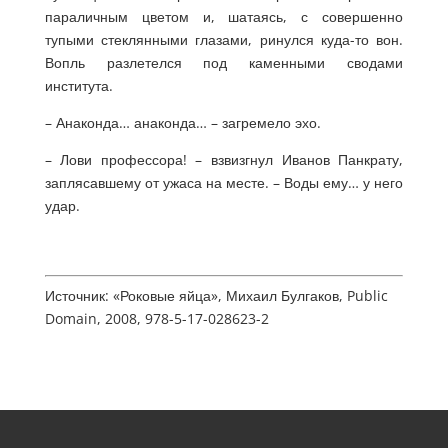
параличным цветом и, шатаясь, с совершенно
тупыми стеклянными глазами, ринулся куда-то вон.
Вопль разлетелся под каменными сводами
института.
– Анаконда… анаконда… – загремело эхо.
– Лови профессора! – взвизгнул Иванов Панкрату,
заплясавшему от ужаса на месте. – Воды ему… у него
удар.
Источник: «Роковые яйца», Михаил Булгаков, Public
Domain, 2008, 978-5-17-028623-2