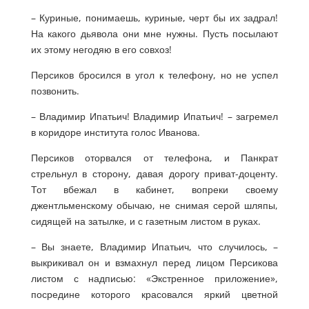
– Куриные, понимаешь, куриные, черт бы их задрал!
На какого дьявола они мне нужны. Пусть посылают
их этому негодяю в его совхоз!
Персиков бросился в угол к телефону, но не успел
позвонить.
– Владимир Ипатьич! Владимир Ипатьич! – загремел
в коридоре института голос Иванова.
Персиков оторвался от телефона, и Панкрат
стрельнул в сторону, давая дорогу приват-доценту.
Тот вбежал в кабинет, вопреки своему
джентльменскому обычаю, не снимая серой шляпы,
сидящей на затылке, и с газетным листом в руках.
– Вы знаете, Владимир Ипатьич, что случилось, –
выкрикивал он и взмахнул перед лицом Персикова
листом с надписью: «Экстренное приложение»,
посредине которого красовался яркий цветной