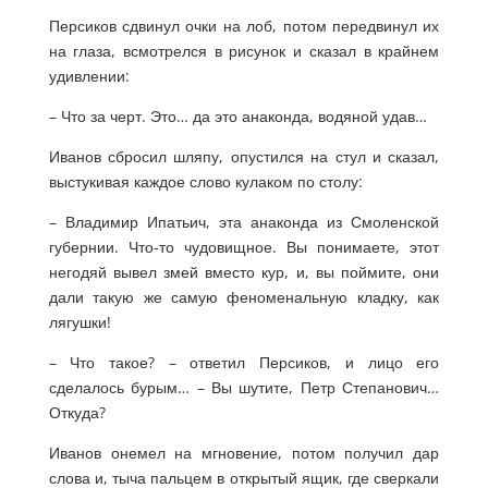
Персиков сдвинул очки на лоб, потом передвинул их
на глаза, всмотрелся в рисунок и сказал в крайнем
удивлении:
– Что за черт. Это… да это анаконда, водяной удав…
Иванов сбросил шляпу, опустился на стул и сказал,
выстукивая каждое слово кулаком по столу:
– Владимир Ипатьич, эта анаконда из Смоленской
губернии. Что-то чудовищное. Вы понимаете, этот
негодяй вывел змей вместо кур, и, вы поймите, они
дали такую же самую феноменальную кладку, как
лягушки!
– Что такое? – ответил Персиков, и лицо его
сделалось бурым… – Вы шутите, Петр Степанович…
Откуда?
Иванов онемел на мгновение, потом получил дар
слова и, тыча пальцем в открытый ящик, где сверкали