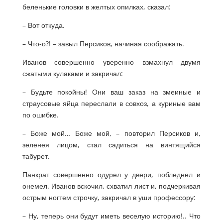
беленькие головки в желтых опилках, сказал:
– Вот откуда.
– Что-о?! – завыл Персиков, начиная соображать.
Иванов совершенно уверенно взмахнул двумя
сжатыми кулаками и закричал:
– Будьте покойны! Они ваш заказ на змеиные и
страусовые яйца переслали в совхоз, а куриные вам
по ошибке.
– Боже мой… Боже мой, – повторил Персиков и,
зеленея лицом, стал садиться на винтящийся
табурет.
Панкрат совершенно одурел у двери, побледнел и
онемел. Иванов вскочил, схватил лист и, подчеркивая
острым ногтем строчку, закричал в уши профессору:
– Ну, теперь они будут иметь веселую историю!.. Что