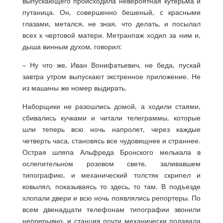
выпускающего происходила невероятная кутерьма и
путаница. Он, совершенно бешеный, с красными
глазами, метался, не зная, что делать, и посылал
всех к чертовой матери. Метранпаж ходил за ним и,
дыша винным духом, говорил:
– Ну что же, Иван Вонифатьевич, не беда, пускай
завтра утром выпускают экстренное приложение. Не
из машины же номер выдирать.
Наборщики не разошлись домой, а ходили стаями,
сбивались кучками и читали телеграммы, которые
шли теперь всю ночь напролет, через каждые
четверть часа, становясь все чудовищнее и страннее.
Острая шляпа Альфреда Бронского мелькала в
ослепительном розовом свете, заливавшем
типографию, и механический толстяк скрипел и
ковылял, показываясь то здесь, то там. В подъезде
хлопали двери и всю ночь появлялись репортеры. По
всем двенадцати телефонам типографии звонили
непрерывно, и станция почти механически подавала