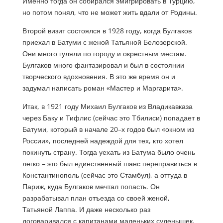
Именно тогда он собирался эмигрировать в Турцию,
но потом понял, что не может жить вдали от Родины.
Второй визит состоялся в 1928 году, когда Булгаков
приехал в Батуми с женой Татьяной Белозерской.
Они много гуляли по городу и окрестным местам.
Булгаков много фантазировал и был в состоянии
творческого вдохновения. В это же время он и
задумал написать роман «Мастер и Маргарита».
Итак, в 1921 году Михаил Булгаков из Владикавказа
через Баку и Тифлис (сейчас это Тбилиси) попадает в
Батуми, который в начале 20–х годов был «окном из
России», последней надеждой для тех, кто хотел
покинуть страну. Тогда уехать из Батума было очень
легко – это был единственный шанс переправиться в
Константинополь (сейчас это Стамбул), а оттуда в
Париж, куда Булгаков мечтал попасть. Он
разрабатывал план отъезда со своей женой,
Татьяной Лаппа. И даже несколько раз
договаривался с капитанами маленьких суденышек.